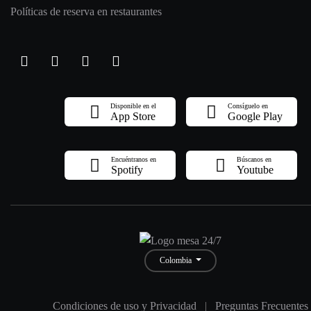
Políticas de reserva en restaurantes
Disponible en el
Consíguelo en
App Store
Google Play
Encuéntranos en
Búscanos en
Spotify
Youtube
Colombia
Condiciones de uso y Privacidad
|
Preguntas Frecuentes